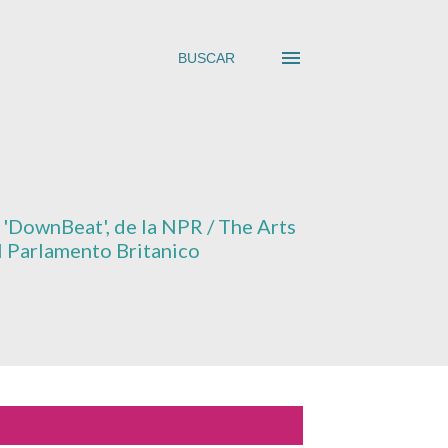
BUSCAR
'
DownBeat'
, de la NPR / The Arts
el Parlamento Britanico
MOSTRAR TODO