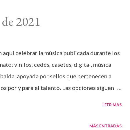
 de 2021
 aquí celebrar la música publicada durante los
ato: vinilos, cedés, casetes, digital, música
balda, apoyada por sellos que pertenecen a
os por y para el talento. Las opciones siguen
ose) en esta irónica lucha de la música como
LEER MÁS
gocio (si aún lo es). El 30 de diciembre
ica en la 2021 Jazz Critics Polls , que dirije
MÁS ENTRADAS