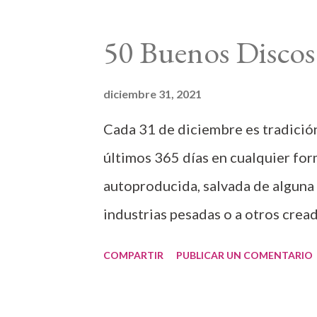
n
t
50 Buenos Discos
r
a
diciembre 31, 2021
d
Cada 31 de diciembre es tradición
a
s
últimos 365 días en cualquier form
autoproducida, salvada de alguna 
industrias pesadas o a otros cread
ampliándose (y a la vez reduciénd
COMPARTIR
PUBLICAR UN COMENTARIO
expresión artística y modelo de ne
pudimos ver la selección de la crít