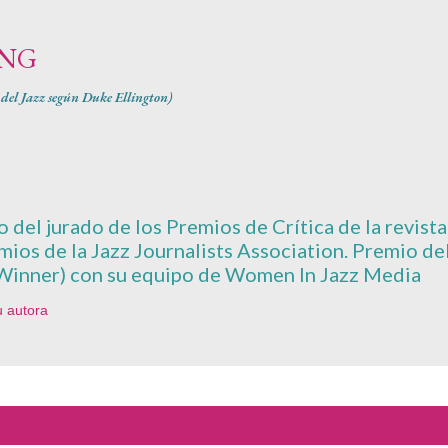
Ir al contenido principal
ING
1 del Jazz según Duke Ellington)
del jurado de los Premios de Crítica de la revista 
emios de la Jazz Journalists Association. Premio d
Winner) con su equipo de Women In Jazz Media
u autora
1