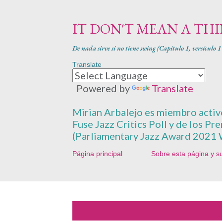
IT DON'T MEAN A TH
De nada sirve si no tiene swing (Capítulo 1, versículo 
Translate
Powered by
Translate
Mirian Arbalejo es miembro activo 
Fuse Jazz Critics Poll y de los Pr
(Parliamentary Jazz Award 2021 
Página principal
Sobre esta página y s
E
Mostrando entradas de diciembre, 202