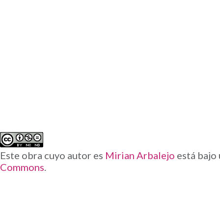
segunda entrevista (del 7 de febrer
última tiene la clave para la razón
Evidentemente, el material que se
personalidad locuaz y con tal bag
pasar inadvertido. El productor, co
ha estado y sigue estando a sus ca
que es aún mejor para nosotros co
Este obra cuyo autor es
Mirian Arbalejo
está bajo
Commons
.