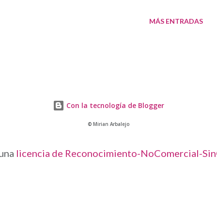
o) la encontraréis en la revista Vulture . Esta
MÁS ENTRADAS
 de ser de este artículo que estáis leyendo.
 ofrece en entrevistas tan extensas a una
aje musical y vital como Quincy Jones no podía
mpositor, arreglista, intérprete, etc, etc, ect
Con la tecnología de Blogger
si 85 años en todos los saraos imaginables y, lo
© Mirian Arbalejo
mo ...
 una
licencia de Reconocimiento-NoComercial-SinO