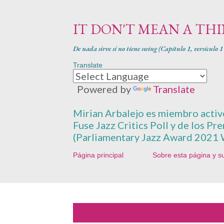
IT DON'T MEAN A TH
De nada sirve si no tiene swing (Capítulo 1, versículo 
Translate
Powered by
Translate
Mirian Arbalejo es miembro activo 
Fuse Jazz Critics Poll y de los Pr
(Parliamentary Jazz Award 2021 
Página principal
Sobre esta página y s
E
Mostrando entradas de febrero, 2018