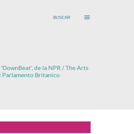
BUSCAR
'
DownBeat'
, de la NPR / The Arts
el Parlamento Britanico
MOSTRAR TODO