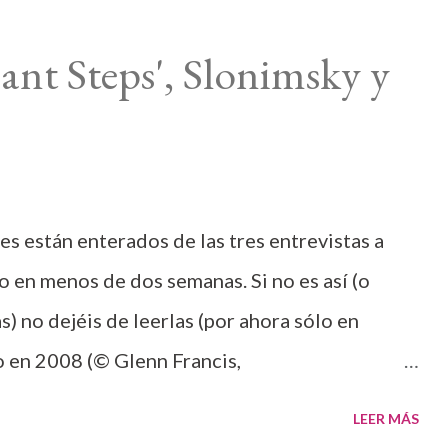
ant Steps', Slonimsky y
s están enterados de las tres entrevistas a
 en menos de dos semanas. Si no es así (o
) no dejéis de leerlas (por ahora sólo en
o en 2008 (© Glenn Francis,
mera y la tercera han sido publicadas en las
LEER MÁS
ica de GQ el 29 de enero y 10 de febrero). La