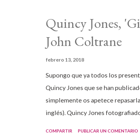
n
t
Quincy Jones, 'Gi
r
a
John Coltrane
d
a
febrero 13, 2018
s
Supongo que ya todos los presente
Quincy Jones que se han publicado
simplemente os apetece repasarlas
inglés). Quincy Jones fotografiad
www.PacificProDigital.com) La pri
COMPARTIR
PUBLICAR UN COMENTARIO
ediciones estadounidense y britán