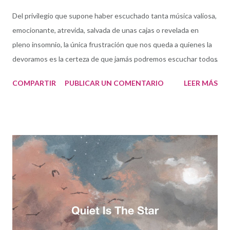
Del privilegio que supone haber escuchado tanta música valiosa,
emocionante, atrevida, salvada de unas cajas o revelada en
pleno insomnio, la única frustración que nos queda a quienes la
devoramos es la certeza de que jamás podremos escuchar todos
y cada uno de los discos creados a lo largo del año en el planeta.
COMPARTIR
PUBLICAR UN COMENTARIO
LEER MÁS
Es una de las razones por las que esta ya tradicional lista que
publico el último día del año no lleva el familiar título de "los
mejores discos del años". Son mis favoritos de entre algunos
centenares. Tanta música de calidad llega a mí cada año... Ojala
existiera la posibilidad de hablar de toda. Comenzaba 2018 con
un disco en mis manos: Love, Time and Divination , del cuarteto
de Nueva Orleans liderado por el trombonista Mark McGrain. Un
disco que resultó siendo realmente significativo y lúcido en su
título respecto a lo que estaba por venir: un encuentro entre la
tradición y el presente, una apuesta por sacar adelante un