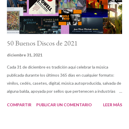
pese a las medidas de contención. Sabemos bien que el impacto
económico va a ser inevitable pero creemos que en esta
situación extraordinaria, l...
50 Buenos Discos de 2021
diciembre 31, 2021
Cada 31 de diciembre es tradición aquí celebrar la música
publicada durante los últimos 365 días en cualquier formato:
vinilos, cedés, casetes, digital, música autoproducida, salvada de
alguna balda, apoyada por sellos que pertenecen a industrias
pesadas o a otros creados por y para el talento. Las opciones
COMPARTIR
PUBLICAR UN COMENTARIO
LEER MÁS
siguen ampliándose (y a la vez reduciéndose) en esta irónica
lucha de la música como expresión artística y modelo de negocio
(si aún lo es). El 30 de diciembre pudimos ver la selección de la