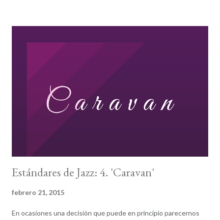
soporten. Y somos muchos los que nos sentimos como esas
vigas porque Bogui es también nuestra casa. “Yo soy Espartaco.”
“ Sí, capitán, mi capitan.” Expresadlo como queráis. Sencillamente
no pueden ni deben dejarnos sin Bogui. No pueden dejarme sin
Bogui: es, por muchas razones, parte de mi Ítaca. Hemos de
conseguirlo. Missingduk e seguirá intentando desde aquí formar
parte de un David contra Goliat. Cuento con vosotros.
Estándares de Jazz: 4. 'Caravan'
febrero 21, 2015
En ocasiones una decisión que puede en principio parecernos