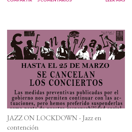
desperdigadas y de la única herramienta de la intuición, la suerte
y los buscadores de Internet. Eso sí, si logras pasar la prueba, al
año siguiente sólo tendrás que repetir el mismo patrón para
conseguir el preciado trofeo de hacer más cuentas que en la
declaración de la Renta para poder costear una mínima parte del
festival. Lúdicos pasos a seguir: Mediados de octubre. La duda
nos embarga. Visitamos la página web oficial del festival. Nada.
Había que probar; nunca se sabe. Si tenemos una intuición,
visitamos el programa de conciertos de ese músico que nos da
en la nariz que viene este año. Al menos así, sabremos la fecha.
Si quedan dos semanas para que empiece el ...
JAZZ ON LOCKDOWN - Jazz en
contención