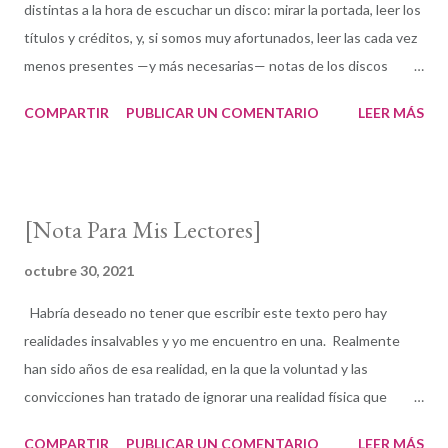
distintas a la hora de escuchar un disco: mirar la portada, leer los
títulos y créditos, y, si somos muy afortunados, leer las cada vez
menos presentes —y más necesarias— notas de los discos
mientras escuchamos el álbum. Las primeras notas de March
COMPARTIR
PUBLICAR UN COMENTARIO
LEER MÁS
On , el tema que abre el 16.º disco como líder de la compositora y
pianista Lynne Arriale ( The Lights Are Always On ) ya
provocaron una reacción emocional y de fuerte interés musical.
Y era solo el comienzo de uno de los trabajos de representación
[Nota Para Mis Lectores]
y expresión histórica más destacables que recuerdo. Como
crítica, había un componente personal sobre el que estuve
octubre 30, 2021
varios meses reflexionando: todos los temas de The Lights Are
Habría deseado no tener que escribir este texto pero hay
Alwayn On están inspirados en eventos de profundo peso de
realidades insalvables y yo me encuentro en una. Realmente
los últimos dos años, con una peculiaridad subjetiva, que yo
han sido años de esa realidad, en la que la voluntad y las
había vivido y presenciado todos y cada uno de ellos. ¿Hasta qué
convicciones han tratado de ignorar una realidad física que
punto mi reacción al disco del trío de Arriale estaba j...
ahora mismo está en una condición extrema. De modo que he
COMPARTIR
PUBLICAR UN COMENTARIO
LEER MÁS