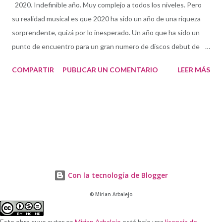
2020. Indefinible año. Muy complejo a todos los niveles. Pero
su realidad musical es que 2020 ha sido un año de una riqueza
sorprendente, quizá por lo inesperado. Un año que ha sido un
punto de encuentro para un gran numero de discos debut de
gran calidad —algunos realmente brillantes— y multitud de
COMPARTIR
PUBLICAR UN COMENTARIO
LEER MÁS
reediciones y grabaciones inéditas históricas. Quiero, antes
publicar la lista, comentar varios discos que por diversas razones
—no tratarse de discos de jazz en su mayoría— deseo que
queden reflejados como parte del paisaje musical del año. Uno
de ellos es Delicious, proyecto de Itziar Yagüe: un álbum
esencialmente bluesy , compuesto e interpretado en España,
que ha conseguido unir a críticos de diversos géneros y ha
traído un punto de encuentro para el oyente ecléctico y el
Con la tecnología de Blogger
acostumbrado al catálogo radiofónico (está por verse si se
© Mirian Arbalejo
aprovecha este hecho. Con el jazz no lo hacen). Muchos méritos
como para no mencionarlo. No puedo dejar de mencionar
Este obra cuyo autor es
Mirian Arbalejo
está bajo una
licencia de