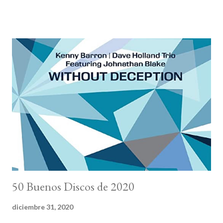
vocalista y letrista Georgia Mancio y el compositor y pianista
Alan Broadbent . Quiet Is The Star by Georgia Mancio and Alan
Broadbent Escuchando este delicado trabajo de orfebrería
musicoliteraria se encuentra total sentido a que el primer
nombre por el que Broadbent muestre agradecimiento sea el de
Richard Rodgers. Rodgers y su segundo colaborador estable,
Oscar Hammerstein II , formaron uno de los tándem más
relevantes en la composición de teatro musical del siglo XX y su
obra fue básica para la ampliación del American Songbook y los
estándares de jazz. En su legado ( Oklahoma!, Carousel, South
Pacific, El Re...
50 Buenos Discos de 2020
diciembre 31, 2020