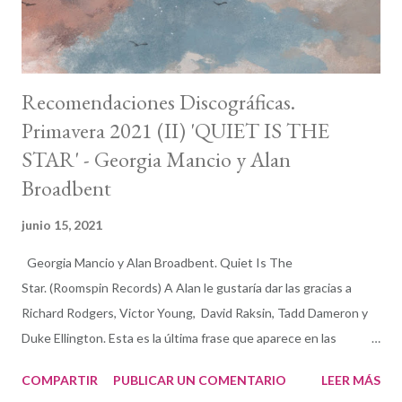
trabajo en que el músico cree. Cada v...
Recomendaciones Discográficas.
Primavera 2021 (II) 'QUIET IS THE
STAR' - Georgia Mancio y Alan
Broadbent
junio 15, 2021
Georgia Mancio y Alan Broadbent. Quiet Is The
Star. (Roomspin Records) A Alan le gustaría dar las gracias a
Richard Rodgers, Victor Young, David Raksin, Tadd Dameron y
Duke Ellington. Esta es la última frase que aparece en las
dedicatorias de las notas en Quiet Is the Star , resultado de la
COMPARTIR
PUBLICAR UN COMENTARIO
LEER MÁS
hermosa y productiva compenetración del dúo formado por la