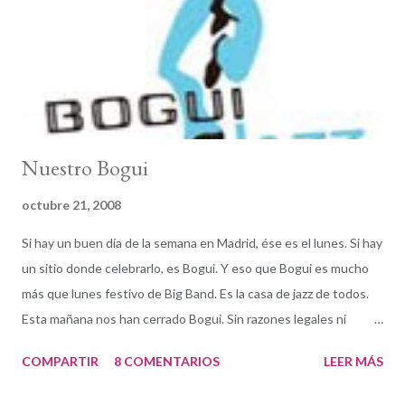
Nuestro Bogui
octubre 21, 2008
Si hay un buen día de la semana en Madrid, ése es el lunes. Si hay
un sitio donde celebrarlo, es Bogui. Y eso que Bogui es mucho
más que lunes festivo de Big Band. Es la casa de jazz de todos.
Esta mañana nos han cerrado Bogui. Sin razones legales ni
laborales, sin descuidos ni errores administrativos. La avaricia, el
COMPARTIR
8 COMENTARIOS
LEER MÁS
amiguismo y los tejemanejes del cuarto poder y la política son
demasiado peso para que las vigas de un club de jazz lo