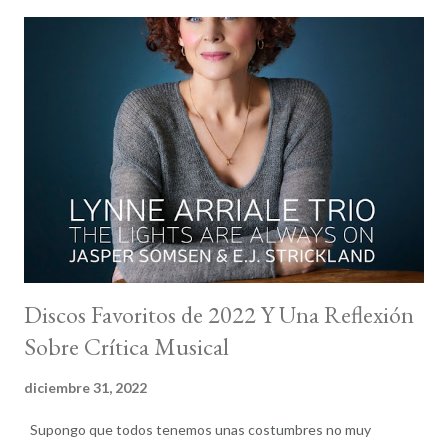
crítica en la 2021 Jazz Critics Polls , que dirije Francis Davis con la
dedicada colaboración de Tom Hull. Hull, el hombre con los
datos, cuenta que 156 críticos hemos votado 510 grabaciones
diferentes en 2021, lo que sigue convirtiendo a dicha lista única
en su naturaleza. Podéis leer la selección completa de los discos
de jazz elegidos por la crítica internacional y las votaciones
individuales. La frustración vuelve a ser la protagonista por el
número limitado de discos que podemos sel...
Discos Favoritos de 2022 Y Una Reflexión
Sobre Crítica Musical
diciembre 31, 2022
Supongo que todos tenemos unas costumbres no muy