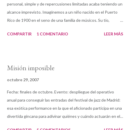
personal, simple y de repercusiones limitadas acaba teniendo un
alcance imprevisto. Imaginemos a un niño nacido en el Puerto
Rico de 1900 en el seno de una familia de músicos. Su tío,
Manuel Tizol Márquez, era entonces considerado la figura
COMPARTIR
1 COMENTARIO
LEER MÁS
puertorriqueña más destacada de la música instrumental tanto
en el repertorio clásico como en el popular. El pequeño Juan
Tizol —según testimonio propio— participaba en la banda de su
tío Manuel cuando contaba con tan solo 8 años, y fue
Misión imposible
posiblemente por aquel entonces cuando tomó una decisión
que habría de tener influencia tanto en su carrera como en la
octubre 29, 2007
evolución de la música americana del siglo XX. La simple pero
Fecha: finales de octubre. Evento: despliegue del operativo
definitiva elección del pequeño Juan Tizol consistió en dejar el
anual para conseguir las entradas del festival de jazz de Madrid:
violín para entregarse al trombón de pistones, instrumento al
esa exótica performance en la que el aficionado participa en una
que dedicó el resto de su vida. En 1920 viajó junto con su
divertida gincana para adivinar quiénes y cuándo actuarán en el
orquesta a los EE UU, donde, pese a no conocer el idioma —
festival. Para ello se valdrá de una serie de pistas astutamente
refiriéndonos con ...
COMPARTIR
5 COMENTARIOS
LEER MÁS