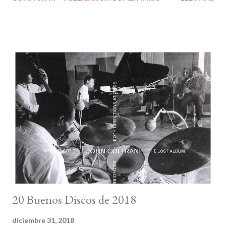
tenido que parar, y lo haré durante un tiempo. Quienes me leéis
habitualmente podéis imaginar que no ha sido fácil tomar esta
decisión, pero es un imperativo físico. No desapareceré del
todo: digitalmente ya lo he hecho en realidad, aunque
probablemente haga alguna que otra visita en alguna red.
Físicamente sí estaré centrada en lo que debo hacer. De hecho
descansar y recuperar fuerzas será necesario de cara a 2022. En
todo caso, hay proyectos a medias que quiero terminar (un libro
por comentar —del resto de libros editados en 2021 hablaremos
más adelante—, un aniversario por celebrar), y también
intentaré estar en los eventos con fecha cercana que puedan
tener un impa...
20 Buenos Discos de 2018
diciembre 31, 2018