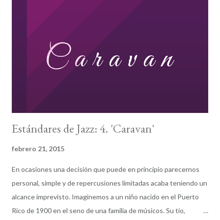
no pueden ni deben dejarnos sin Bogui. No pueden dejarme sin
Bogui: es, por muchas razones, parte de mi Ítaca. Hemos de
conseguirlo. Missingduk e seguirá intentando desde aquí formar
parte de un David contra Goliat. Cuento con vosotros.
Estándares de Jazz: 4. 'Caravan'
febrero 21, 2015
En ocasiones una decisión que puede en principio parecernos
personal, simple y de repercusiones limitadas acaba teniendo un
alcance imprevisto. Imaginemos a un niño nacido en el Puerto
Rico de 1900 en el seno de una familia de músicos. Su tío,