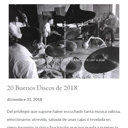
probablemente haga alguna que otra visita en alguna red.
Físicamente sí estaré centrada en lo que debo hacer. De hecho
descansar y recuperar fuerzas será necesario de cara a 2022. En
todo caso, hay proyectos a medias que quiero terminar (un libro
por comentar —del resto de libros editados en 2021 hablaremos
más adelante—, un aniversario por celebrar), y también
intentaré estar en los eventos con fecha cercana que puedan
tener un impa...
20 Buenos Discos de 2018
diciembre 31, 2018
Del privilegio que supone haber escuchado tanta música valiosa,
emocionante, atrevida, salvada de unas cajas o revelada en
pleno insomnio, la única frustración que nos queda a quienes la