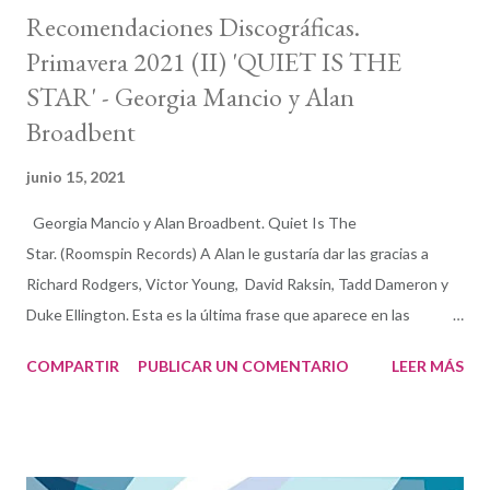
Recomendaciones Discográficas.
Primavera 2021 (II) 'QUIET IS THE
STAR' - Georgia Mancio y Alan
Broadbent
junio 15, 2021
Georgia Mancio y Alan Broadbent. Quiet Is The
Star. (Roomspin Records) A Alan le gustaría dar las gracias a
Richard Rodgers, Victor Young, David Raksin, Tadd Dameron y
Duke Ellington. Esta es la última frase que aparece en las
dedicatorias de las notas en Quiet Is the Star , resultado de la
COMPARTIR
PUBLICAR UN COMENTARIO
LEER MÁS
hermosa y productiva compenetración del dúo formado por la
vocalista y letrista Georgia Mancio y el compositor y pianista
Alan Broadbent . Quiet Is The Star by Georgia Mancio and Alan
Broadbent Escuchando este delicado trabajo de orfebrería