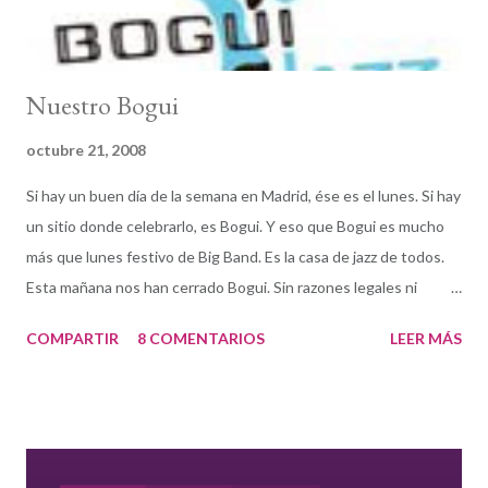
Nuestro Bogui
octubre 21, 2008
Si hay un buen día de la semana en Madrid, ése es el lunes. Si hay
un sitio donde celebrarlo, es Bogui. Y eso que Bogui es mucho
más que lunes festivo de Big Band. Es la casa de jazz de todos.
Esta mañana nos han cerrado Bogui. Sin razones legales ni
laborales, sin descuidos ni errores administrativos. La avaricia, el
COMPARTIR
8 COMENTARIOS
LEER MÁS
amiguismo y los tejemanejes del cuarto poder y la política son
demasiado peso para que las vigas de un club de jazz lo
soporten. Y somos muchos los que nos sentimos como esas
vigas porque Bogui es también nuestra casa. “Yo soy Espartaco.”
“ Sí, capitán, mi capitan.” Expresadlo como queráis. Sencillamente