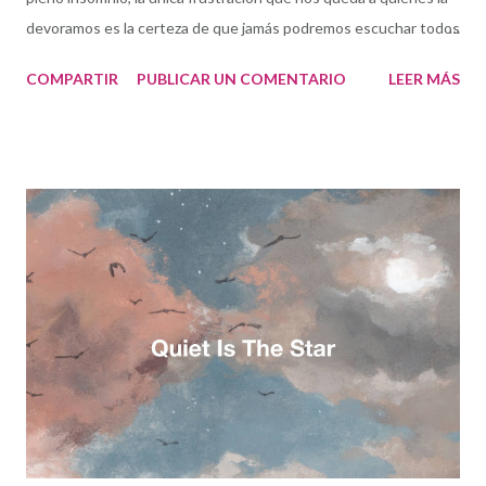
devoramos es la certeza de que jamás podremos escuchar todos
y cada uno de los discos creados a lo largo del año en el planeta.
COMPARTIR
PUBLICAR UN COMENTARIO
LEER MÁS
Es una de las razones por las que esta ya tradicional lista que
publico el último día del año no lleva el familiar título de "los
mejores discos del años". Son mis favoritos de entre algunos
centenares. Tanta música de calidad llega a mí cada año... Ojala
existiera la posibilidad de hablar de toda. Comenzaba 2018 con
un disco en mis manos: Love, Time and Divination , del cuarteto
de Nueva Orleans liderado por el trombonista Mark McGrain. Un
disco que resultó siendo realmente significativo y lúcido en su
título respecto a lo que estaba por venir: un encuentro entre la
tradición y el presente, una apuesta por sacar adelante un
trabajo en que el músico cree. Cada v...