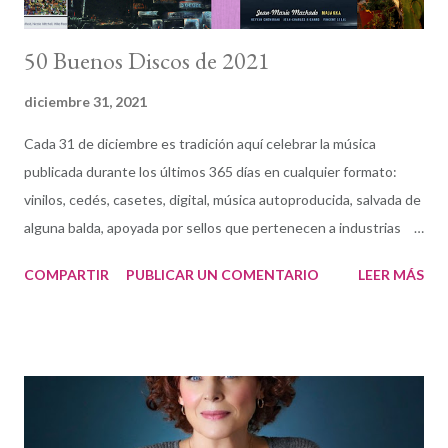
50 Buenos Discos de 2021
diciembre 31, 2021
Cada 31 de diciembre es tradición aquí celebrar la música
publicada durante los últimos 365 días en cualquier formato:
vinilos, cedés, casetes, digital, música autoproducida, salvada de
alguna balda, apoyada por sellos que pertenecen a industrias
pesadas o a otros creados por y para el talento. Las opciones
COMPARTIR
PUBLICAR UN COMENTARIO
LEER MÁS
siguen ampliándose (y a la vez reduciéndose) en esta irónica
lucha de la música como expresión artística y modelo de negocio
(si aún lo es). El 30 de diciembre pudimos ver la selección de la
crítica en la 2021 Jazz Critics Polls , que dirije Francis Davis con la
dedicada colaboración de Tom Hull. Hull, el hombre con los
datos, cuenta que 156 críticos hemos votado 510 grabaciones