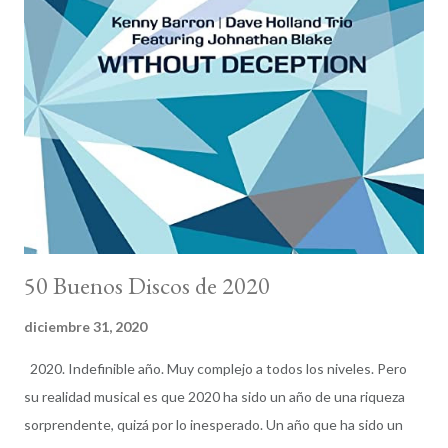
musicoliteraria se encuentra total sentido a que el primer
nombre por el que Broadbent muestre agradecimiento sea el de
Richard Rodgers. Rodgers y su segundo colaborador estable,
Oscar Hammerstein II , formaron uno de los tándem más
relevantes en la composición de teatro musical del siglo XX y su
obra fue básica para la ampliación del American Songbook y los
estándares de jazz. En su legado ( Oklahoma!, Carousel, South
Pacific, El Re...
50 Buenos Discos de 2020
diciembre 31, 2020
2020. Indefinible año. Muy complejo a todos los niveles. Pero
su realidad musical es que 2020 ha sido un año de una riqueza
sorprendente, quizá por lo inesperado. Un año que ha sido un