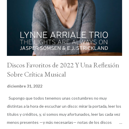
diferentes en 2021, lo que sigue convirtiendo a dicha lista única
en su naturaleza. Podéis leer la selección completa de los discos
de jazz elegidos por la crítica internacional y las votaciones
individuales. La frustración vuelve a ser la protagonista por el
número limitado de discos que podemos sel...
Discos Favoritos de 2022 Y Una Reflexión
Sobre Crítica Musical
diciembre 31, 2022
Supongo que todos tenemos unas costumbres no muy
distintas a la hora de escuchar un disco: mirar la portada, leer los
títulos y créditos, y, si somos muy afortunados, leer las cada vez
menos presentes —y más necesarias— notas de los discos