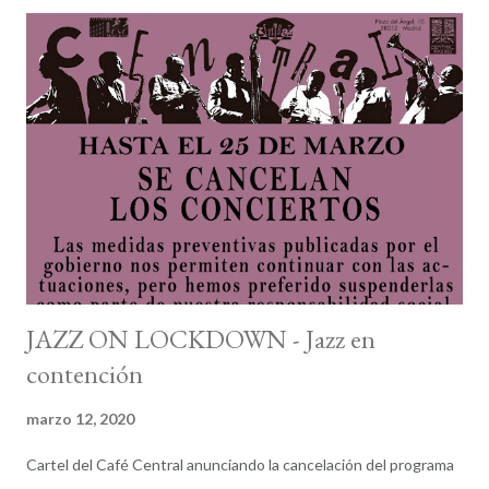
conseguir el preciado trofeo de hacer más cuentas que en la
declaración de la Renta para poder costear una mínima parte del
festival. Lúdicos pasos a seguir: Mediados de octubre. La duda
nos embarga. Visitamos la página web oficial del festival. Nada.
Había que probar; nunca se sabe. Si tenemos una intuición,
visitamos el programa de conciertos de ese músico que nos da
en la nariz que viene este año. Al menos así, sabremos la fecha.
Si quedan dos semanas para que empiece el ...
JAZZ ON LOCKDOWN - Jazz en
contención
marzo 12, 2020
Cartel del Café Central anunciando la cancelación del programa