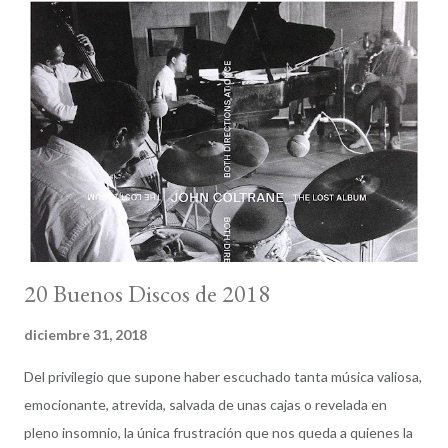
probablemente haga alguna que otra visita en alguna red.
Físicamente sí estaré centrada en lo que debo hacer. De hecho
descansar y recuperar fuerzas será necesario de cara a 2022. En
todo caso, hay proyectos a medias que quiero terminar (un libro
por comentar —del resto de libros editados en 2021 hablaremos
más adelante—, un aniversario por celebrar), y también
intentaré estar en los eventos con fecha cercana que puedan
tener un impa...
20 Buenos Discos de 2018
diciembre 31, 2018
Del privilegio que supone haber escuchado tanta música valiosa,
emocionante, atrevida, salvada de unas cajas o revelada en
pleno insomnio, la única frustración que nos queda a quienes la