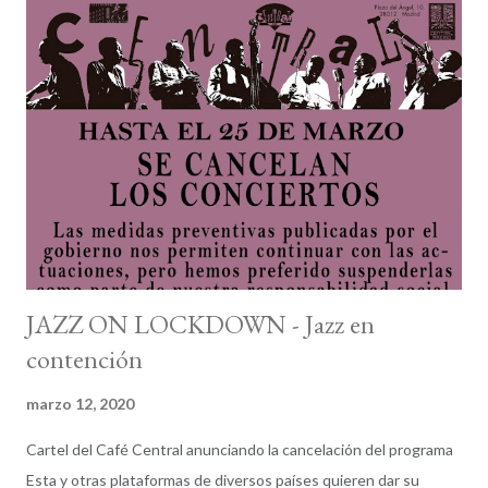
declaración de la Renta para poder costear una mínima parte del
festival. Lúdicos pasos a seguir: Mediados de octubre. La duda
nos embarga. Visitamos la página web oficial del festival. Nada.
Había que probar; nunca se sabe. Si tenemos una intuición,
visitamos el programa de conciertos de ese músico que nos da
en la nariz que viene este año. Al menos así, sabremos la fecha.
Si quedan dos semanas para que empiece el ...
JAZZ ON LOCKDOWN - Jazz en
contención
marzo 12, 2020
Cartel del Café Central anunciando la cancelación del programa
Esta y otras plataformas de diversos países quieren dar su