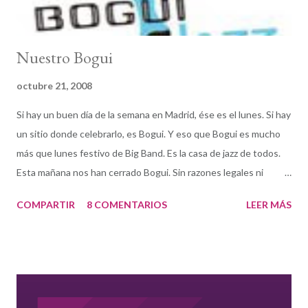
Nuestro Bogui
octubre 21, 2008
Si hay un buen día de la semana en Madrid, ése es el lunes. Si hay
un sitio donde celebrarlo, es Bogui. Y eso que Bogui es mucho
más que lunes festivo de Big Band. Es la casa de jazz de todos.
Esta mañana nos han cerrado Bogui. Sin razones legales ni
laborales, sin descuidos ni errores administrativos. La avaricia, el
COMPARTIR
8 COMENTARIOS
LEER MÁS
amiguismo y los tejemanejes del cuarto poder y la política son
demasiado peso para que las vigas de un club de jazz lo
soporten. Y somos muchos los que nos sentimos como esas
vigas porque Bogui es también nuestra casa. “Yo soy Espartaco.”
“ Sí, capitán, mi capitan.” Expresadlo como queráis. Sencillamente
no pueden ni deben dejarnos sin Bogui. No pueden dejarme sin