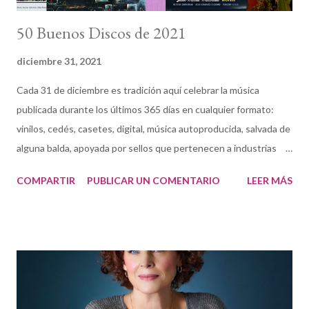
50 Buenos Discos de 2021
diciembre 31, 2021
Cada 31 de diciembre es tradición aquí celebrar la música
publicada durante los últimos 365 días en cualquier formato:
vinilos, cedés, casetes, digital, música autoproducida, salvada de
alguna balda, apoyada por sellos que pertenecen a industrias
pesadas o a otros creados por y para el talento. Las opciones
COMPARTIR
PUBLICAR UN COMENTARIO
LEER MÁS
siguen ampliándose (y a la vez reduciéndose) en esta irónica
lucha de la música como expresión artística y modelo de negocio
(si aún lo es). El 30 de diciembre pudimos ver la selección de la
crítica en la 2021 Jazz Critics Polls , que dirije Francis Davis con la
dedicada colaboración de Tom Hull. Hull, el hombre con los
datos, cuenta que 156 críticos hemos votado 510 grabaciones
diferentes en 2021, lo que sigue convirtiendo a dicha lista única