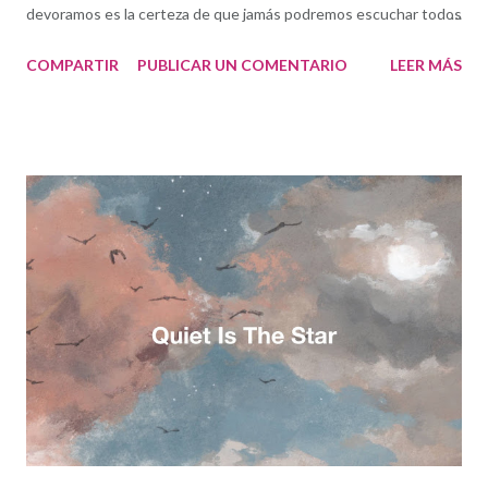
devoramos es la certeza de que jamás podremos escuchar todos
y cada uno de los discos creados a lo largo del año en el planeta.
COMPARTIR
PUBLICAR UN COMENTARIO
LEER MÁS
Es una de las razones por las que esta ya tradicional lista que
publico el último día del año no lleva el familiar título de "los
mejores discos del años". Son mis favoritos de entre algunos
centenares. Tanta música de calidad llega a mí cada año... Ojala
existiera la posibilidad de hablar de toda. Comenzaba 2018 con
un disco en mis manos: Love, Time and Divination , del cuarteto
de Nueva Orleans liderado por el trombonista Mark McGrain. Un
disco que resultó siendo realmente significativo y lúcido en su
título respecto a lo que estaba por venir: un encuentro entre la
tradición y el presente, una apuesta por sacar adelante un
trabajo en que el músico cree. Cada v...