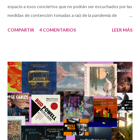
espacio a esos conciertos que no podrán ser escuchados por las
medidas de contención tomadas a raíz de la pandemia de
COVID19. La prioridad hoy son los conciertos cancelados en
COMPARTIR
4 COMENTARIOS
LEER MÁS
Madrid. Desgraciadamente es previsible que otros clubes del
resto de las comunidades autónomas tengan que seguir estas
mismas medidas (quizás mientras escribo estas palabras). de
músicos españoles dentro o fuera del país. Todos ellos son los
protagonistas: los clubes y, muy especialmente, los músicos.
Jazz On Lockdown (Jazz En Contención) es un proyecto de
Working The Beat , un grupo de trabajo internacional
dependiente de la Jazz Journalists Association . Nuestra meta
es hacer sonar esa música cancelada: no perder ni una nota
pese a las medidas de contención. Sabemos bien que el impacto
económico va a ser inevitable pero creemos que en esta
situación extraordinaria, l...