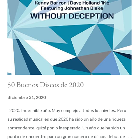
nombre por el que Broadbent muestre agradecimiento sea el de
Richard Rodgers. Rodgers y su segundo colaborador estable,
Oscar Hammerstein II , formaron uno de los tándem más
relevantes en la composición de teatro musical del siglo XX y su
obra fue básica para la ampliación del American Songbook y los
estándares de jazz. En su legado ( Oklahoma!, Carousel, South
Pacific, El Re...
50 Buenos Discos de 2020
diciembre 31, 2020
2020. Indefinible año. Muy complejo a todos los niveles. Pero
su realidad musical es que 2020 ha sido un año de una riqueza
sorprendente, quizá por lo inesperado. Un año que ha sido un
punto de encuentro para un gran numero de discos debut de