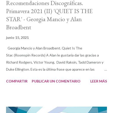
Recomendaciones Discográficas.
Primavera 2021 (II) 'QUIET IS THE
STAR' - Georgia Mancio y Alan
Broadbent
junio 15, 2021
Georgia Mancio y Alan Broadbent. Quiet Is The
Star. (Roomspin Records) A Alan le gustaría dar las gracias a
Richard Rodgers, Victor Young, David Raksin, Tadd Dameron y
Duke Ellington. Esta es la última frase que aparece en las
dedicatorias de las notas en Quiet Is the Star , resultado de la
COMPARTIR
PUBLICAR UN COMENTARIO
LEER MÁS
hermosa y productiva compenetración del dúo formado por la
vocalista y letrista Georgia Mancio y el compositor y pianista
Alan Broadbent . Quiet Is The Star by Georgia Mancio and Alan
Broadbent Escuchando este delicado trabajo de orfebrería
musicoliteraria se encuentra total sentido a que el primer