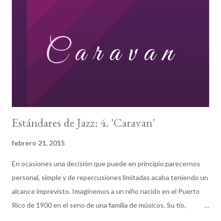
Bogui: es, por muchas razones, parte de mi Ítaca. Hemos de
conseguirlo. Missingduk e seguirá intentando desde aquí formar
parte de un David contra Goliat. Cuento con vosotros.
Estándares de Jazz: 4. 'Caravan'
febrero 21, 2015
En ocasiones una decisión que puede en principio parecernos
personal, simple y de repercusiones limitadas acaba teniendo un
alcance imprevisto. Imaginemos a un niño nacido en el Puerto
Rico de 1900 en el seno de una familia de músicos. Su tío,
Manuel Tizol Márquez, era entonces considerado la figura