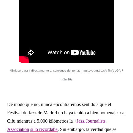
*Enlace para ir directamente al comienzo del tema:
https://youtu.be/sA-TsVuLGfg?
t=3m36s
De modo que no, nunca encontraremos sentido a que el 
Festival de Jazz de Madrid no haya tenido a bien homenajear a 
Cifu mientras a 5.000 kilómetros la
+Jazz Journalists 
Association
sí lo recordaba
. Sin embargo, la verdad que se 