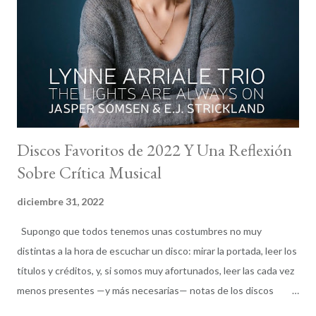
en su naturaleza. Podéis leer la selección completa de los discos
de jazz elegidos por la crítica internacional y las votaciones
individuales. La frustración vuelve a ser la protagonista por el
número limitado de discos que podemos sel...
Discos Favoritos de 2022 Y Una Reflexión
Sobre Crítica Musical
diciembre 31, 2022
Supongo que todos tenemos unas costumbres no muy
distintas a la hora de escuchar un disco: mirar la portada, leer los
títulos y créditos, y, si somos muy afortunados, leer las cada vez
menos presentes —y más necesarias— notas de los discos
mientras escuchamos el álbum. Las primeras notas de March