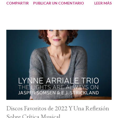
COMPARTIR
PUBLICAR UN COMENTARIO
LEER MÁS
siguen ampliándose (y a la vez reduciéndose) en esta irónica
lucha de la música como expresión artística y modelo de negocio
(si aún lo es). El 30 de diciembre pudimos ver la selección de la
crítica en la 2021 Jazz Critics Polls , que dirije Francis Davis con la
dedicada colaboración de Tom Hull. Hull, el hombre con los
datos, cuenta que 156 críticos hemos votado 510 grabaciones
diferentes en 2021, lo que sigue convirtiendo a dicha lista única
en su naturaleza. Podéis leer la selección completa de los discos
de jazz elegidos por la crítica internacional y las votaciones
individuales. La frustración vuelve a ser la protagonista por el
número limitado de discos que podemos sel...
Discos Favoritos de 2022 Y Una Reflexión
Sobre Crítica Musical