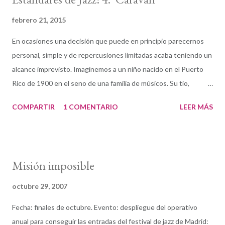
febrero 21, 2015
En ocasiones una decisión que puede en principio parecernos
personal, simple y de repercusiones limitadas acaba teniendo un
alcance imprevisto. Imaginemos a un niño nacido en el Puerto
Rico de 1900 en el seno de una familia de músicos. Su tío,
Manuel Tizol Márquez, era entonces considerado la figura
COMPARTIR
1 COMENTARIO
LEER MÁS
puertorriqueña más destacada de la música instrumental tanto
en el repertorio clásico como en el popular. El pequeño Juan
Tizol —según testimonio propio— participaba en la banda de su
tío Manuel cuando contaba con tan solo 8 años, y fue
Misión imposible
posiblemente por aquel entonces cuando tomó una decisión
que habría de tener influencia tanto en su carrera como en la
octubre 29, 2007
evolución de la música americana del siglo XX. La simple pero
Fecha: finales de octubre. Evento: despliegue del operativo
definitiva elección del pequeño Juan Tizol consistió en dejar el
anual para conseguir las entradas del festival de jazz de Madrid:
violín para entregarse al trombón de pistones, instrumento al