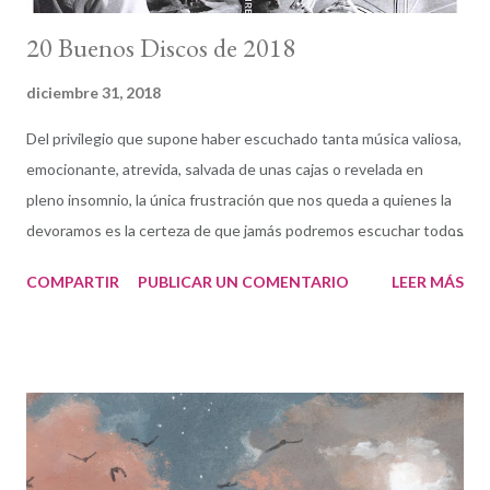
20 Buenos Discos de 2018
diciembre 31, 2018
Del privilegio que supone haber escuchado tanta música valiosa,
emocionante, atrevida, salvada de unas cajas o revelada en
pleno insomnio, la única frustración que nos queda a quienes la
devoramos es la certeza de que jamás podremos escuchar todos
y cada uno de los discos creados a lo largo del año en el planeta.
COMPARTIR
PUBLICAR UN COMENTARIO
LEER MÁS
Es una de las razones por las que esta ya tradicional lista que
publico el último día del año no lleva el familiar título de "los
mejores discos del años". Son mis favoritos de entre algunos
centenares. Tanta música de calidad llega a mí cada año... Ojala
existiera la posibilidad de hablar de toda. Comenzaba 2018 con
un disco en mis manos: Love, Time and Divination , del cuarteto
de Nueva Orleans liderado por el trombonista Mark McGrain. Un