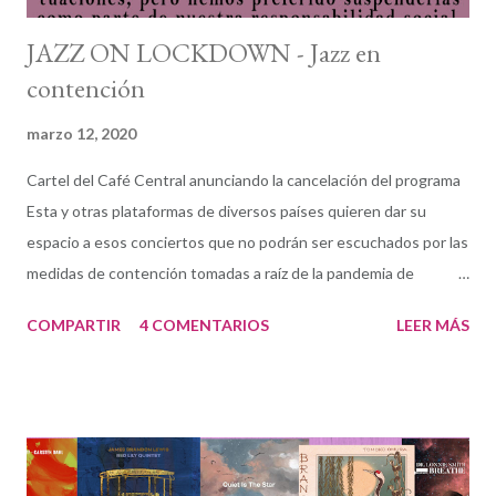
JAZZ ON LOCKDOWN - Jazz en
contención
marzo 12, 2020
Cartel del Café Central anunciando la cancelación del programa
Esta y otras plataformas de diversos países quieren dar su
espacio a esos conciertos que no podrán ser escuchados por las
medidas de contención tomadas a raíz de la pandemia de
COVID19. La prioridad hoy son los conciertos cancelados en
COMPARTIR
4 COMENTARIOS
LEER MÁS
Madrid. Desgraciadamente es previsible que otros clubes del
resto de las comunidades autónomas tengan que seguir estas
mismas medidas (quizás mientras escribo estas palabras). de
músicos españoles dentro o fuera del país. Todos ellos son los
protagonistas: los clubes y, muy especialmente, los músicos.
Jazz On Lockdown (Jazz En Contención) es un proyecto de