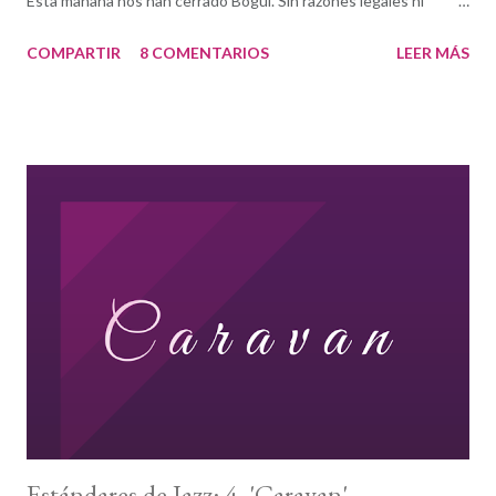
Esta mañana nos han cerrado Bogui. Sin razones legales ni
laborales, sin descuidos ni errores administrativos. La avaricia, el
COMPARTIR
8 COMENTARIOS
LEER MÁS
amiguismo y los tejemanejes del cuarto poder y la política son
demasiado peso para que las vigas de un club de jazz lo
soporten. Y somos muchos los que nos sentimos como esas
vigas porque Bogui es también nuestra casa. “Yo soy Espartaco.”
“ Sí, capitán, mi capitan.” Expresadlo como queráis. Sencillamente
no pueden ni deben dejarnos sin Bogui. No pueden dejarme sin
Bogui: es, por muchas razones, parte de mi Ítaca. Hemos de
conseguirlo. Missingduk e seguirá intentando desde aquí formar
parte de un David contra Goliat. Cuento con vosotros.
Estándares de Jazz: 4. 'Caravan'