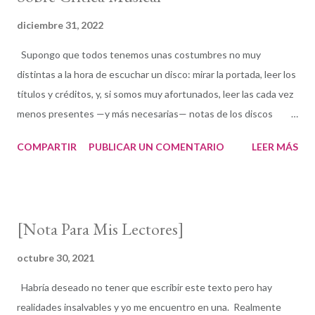
diciembre 31, 2022
Supongo que todos tenemos unas costumbres no muy
distintas a la hora de escuchar un disco: mirar la portada, leer los
títulos y créditos, y, si somos muy afortunados, leer las cada vez
menos presentes —y más necesarias— notas de los discos
mientras escuchamos el álbum. Las primeras notas de March
COMPARTIR
PUBLICAR UN COMENTARIO
LEER MÁS
On , el tema que abre el 16.º disco como líder de la compositora y
pianista Lynne Arriale ( The Lights Are Always On ) ya
provocaron una reacción emocional y de fuerte interés musical.
Y era solo el comienzo de uno de los trabajos de representación
[Nota Para Mis Lectores]
y expresión histórica más destacables que recuerdo. Como
crítica, había un componente personal sobre el que estuve
octubre 30, 2021
varios meses reflexionando: todos los temas de The Lights Are
Habría deseado no tener que escribir este texto pero hay
Alwayn On están inspirados en eventos de profundo peso de
realidades insalvables y yo me encuentro en una. Realmente
los últimos dos años, con una peculiaridad subjetiva, que yo