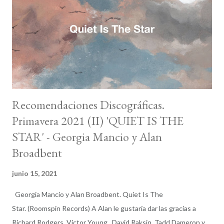
disco que resultó siendo realmente significativo y lúcido en su
título respecto a lo que estaba por venir: un encuentro entre la
tradición y el presente, una apuesta por sacar adelante un
trabajo en que el músico cree. Cada v...
Recomendaciones Discográficas.
Primavera 2021 (II) 'QUIET IS THE
STAR' - Georgia Mancio y Alan
Broadbent
junio 15, 2021
Georgia Mancio y Alan Broadbent. Quiet Is The
Star. (Roomspin Records) A Alan le gustaría dar las gracias a
Richard Rodgers, Victor Young, David Raksin, Tadd Dameron y