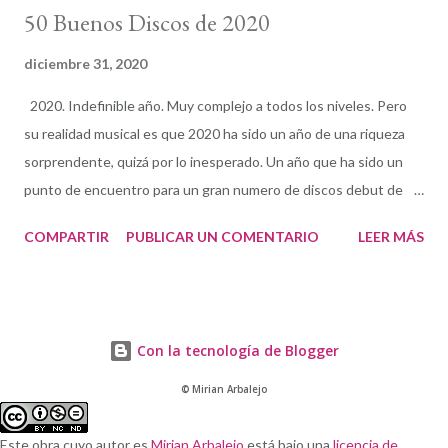
50 Buenos Discos de 2020
diciembre 31, 2020
2020. Indefinible año. Muy complejo a todos los niveles. Pero
su realidad musical es que 2020 ha sido un año de una riqueza
sorprendente, quizá por lo inesperado. Un año que ha sido un
punto de encuentro para un gran numero de discos debut de
gran calidad —algunos realmente brillantes— y multitud de
COMPARTIR
PUBLICAR UN COMENTARIO
LEER MÁS
reediciones y grabaciones inéditas históricas. Quiero, antes
publicar la lista, comentar varios discos que por diversas razones
—no tratarse de discos de jazz en su mayoría— deseo que
queden reflejados como parte del paisaje musical del año. Uno
Con la tecnología de Blogger
de ellos es Delicious, proyecto de Itziar Yagüe: un álbum
esencialmente bluesy , compuesto e interpretado en España,
© Mirian Arbalejo
que ha conseguido unir a críticos de diversos géneros y ha
traído un punto de encuentro para el oyente ecléctico y el
Este obra cuyo autor es
Mirian Arbalejo
está bajo una
licencia de