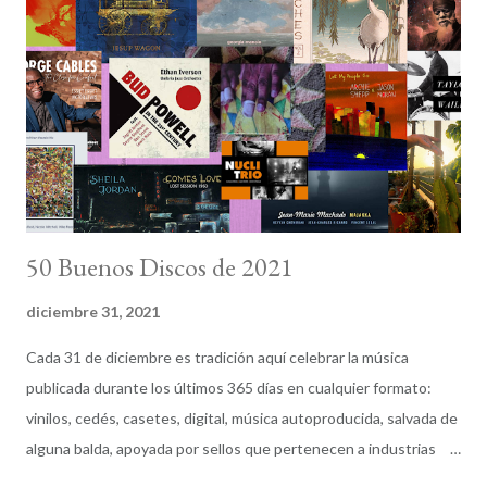
Working The Beat , un grupo de trabajo internacional
dependiente de la Jazz Journalists Association . Nuestra meta
es hacer sonar esa música cancelada: no perder ni una nota
pese a las medidas de contención. Sabemos bien que el impacto
económico va a ser inevitable pero creemos que en esta
situación extraordinaria, l...
50 Buenos Discos de 2021
diciembre 31, 2021
Cada 31 de diciembre es tradición aquí celebrar la música
publicada durante los últimos 365 días en cualquier formato:
vinilos, cedés, casetes, digital, música autoproducida, salvada de
alguna balda, apoyada por sellos que pertenecen a industrias
pesadas o a otros creados por y para el talento. Las opciones