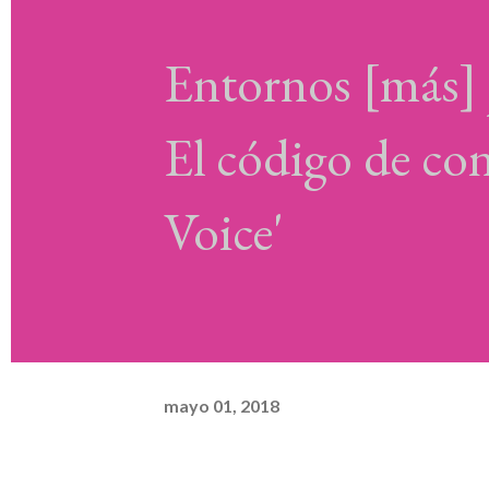
Entornos [más] j
El código de co
Voice'
mayo 01, 2018