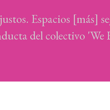
ustos. Espacios [más] se
nducta del colectivo 'We