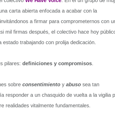
l colectivo
We Have Voice
. En él un grupo de mu
 una carta abierta enfocada a acabar con la
, invitándonos a firmar para comprometernos con u
si mil firmas después, el colectivo hace hoy públic
 estado trabajando con prolija dedicación.
s pilares:
definiciones y compromisos
.
ones sobre
consentimiento
y
abuso
sea tan
 responder a un chasquido de vuelta a la vigilia 
e realidades vitalmente fundamentales.