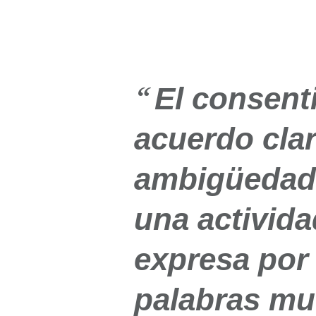
El consent
acuerdo clar
ambigüedad 
una activida
expresa por
palabras m