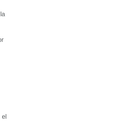
la
or
, el