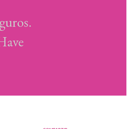
guros.
 Have