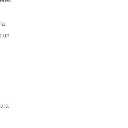
jeres
na
o un
para