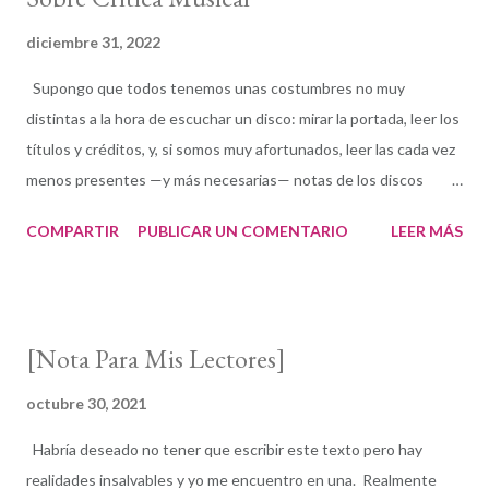
diciembre 31, 2022
Supongo que todos tenemos unas costumbres no muy
distintas a la hora de escuchar un disco: mirar la portada, leer los
títulos y créditos, y, si somos muy afortunados, leer las cada vez
menos presentes —y más necesarias— notas de los discos
mientras escuchamos el álbum. Las primeras notas de March
COMPARTIR
PUBLICAR UN COMENTARIO
LEER MÁS
On , el tema que abre el 16.º disco como líder de la compositora y
pianista Lynne Arriale ( The Lights Are Always On ) ya
provocaron una reacción emocional y de fuerte interés musical.
Y era solo el comienzo de uno de los trabajos de representación
[Nota Para Mis Lectores]
y expresión histórica más destacables que recuerdo. Como
crítica, había un componente personal sobre el que estuve
octubre 30, 2021
varios meses reflexionando: todos los temas de The Lights Are
Habría deseado no tener que escribir este texto pero hay
Alwayn On están inspirados en eventos de profundo peso de
realidades insalvables y yo me encuentro en una. Realmente
los últimos dos años, con una peculiaridad subjetiva, que yo