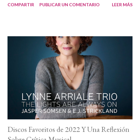
COMPARTIR
PUBLICAR UN COMENTARIO
LEER MÁS
siguen ampliándose (y a la vez reduciéndose) en esta irónica
lucha de la música como expresión artística y modelo de negocio
(si aún lo es). El 30 de diciembre pudimos ver la selección de la
crítica en la 2021 Jazz Critics Polls , que dirije Francis Davis con la
dedicada colaboración de Tom Hull. Hull, el hombre con los
datos, cuenta que 156 críticos hemos votado 510 grabaciones
diferentes en 2021, lo que sigue convirtiendo a dicha lista única
en su naturaleza. Podéis leer la selección completa de los discos
de jazz elegidos por la crítica internacional y las votaciones
individuales. La frustración vuelve a ser la protagonista por el
número limitado de discos que podemos sel...
Discos Favoritos de 2022 Y Una Reflexión
Sobre Crítica Musical