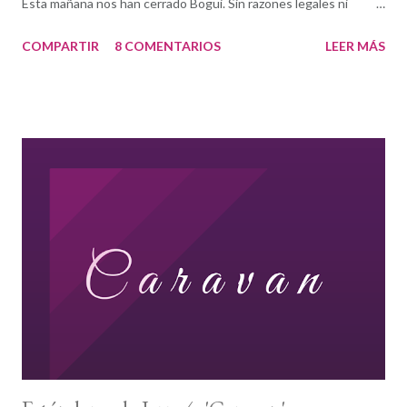
Esta mañana nos han cerrado Bogui. Sin razones legales ni
laborales, sin descuidos ni errores administrativos. La avaricia, el
COMPARTIR
8 COMENTARIOS
LEER MÁS
amiguismo y los tejemanejes del cuarto poder y la política son
demasiado peso para que las vigas de un club de jazz lo
soporten. Y somos muchos los que nos sentimos como esas
vigas porque Bogui es también nuestra casa. “Yo soy Espartaco.”
“ Sí, capitán, mi capitan.” Expresadlo como queráis. Sencillamente
no pueden ni deben dejarnos sin Bogui. No pueden dejarme sin
Bogui: es, por muchas razones, parte de mi Ítaca. Hemos de
conseguirlo. Missingduk e seguirá intentando desde aquí formar
parte de un David contra Goliat. Cuento con vosotros.