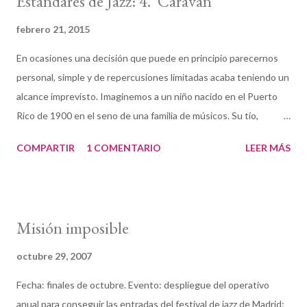
Estándares de Jazz: 4. 'Caravan'
febrero 21, 2015
En ocasiones una decisión que puede en principio parecernos
personal, simple y de repercusiones limitadas acaba teniendo un
alcance imprevisto. Imaginemos a un niño nacido en el Puerto
Rico de 1900 en el seno de una familia de músicos. Su tío,
Manuel Tizol Márquez, era entonces considerado la figura
COMPARTIR
1 COMENTARIO
LEER MÁS
puertorriqueña más destacada de la música instrumental tanto
en el repertorio clásico como en el popular. El pequeño Juan
Tizol —según testimonio propio— participaba en la banda de su
tío Manuel cuando contaba con tan solo 8 años, y fue
Misión imposible
posiblemente por aquel entonces cuando tomó una decisión
que habría de tener influencia tanto en su carrera como en la
octubre 29, 2007
evolución de la música americana del siglo XX. La simple pero
Fecha: finales de octubre. Evento: despliegue del operativo
definitiva elección del pequeño Juan Tizol consistió en dejar el
anual para conseguir las entradas del festival de jazz de Madrid: