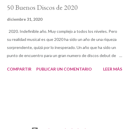
50 Buenos Discos de 2020
diciembre 31, 2020
2020. Indefinible año. Muy complejo a todos los niveles. Pero
su realidad musical es que 2020 ha sido un año de una riqueza
sorprendente, quizá por lo inesperado. Un año que ha sido un
punto de encuentro para un gran numero de discos debut de
gran calidad —algunos realmente brillantes— y multitud de
COMPARTIR
PUBLICAR UN COMENTARIO
LEER MÁS
reediciones y grabaciones inéditas históricas. Quiero, antes
publicar la lista, comentar varios discos que por diversas razones
—no tratarse de discos de jazz en su mayoría— deseo que
queden reflejados como parte del paisaje musical del año. Uno
de ellos es Delicious, proyecto de Itziar Yagüe: un álbum
esencialmente bluesy , compuesto e interpretado en España,
que ha conseguido unir a críticos de diversos géneros y ha
traído un punto de encuentro para el oyente ecléctico y el