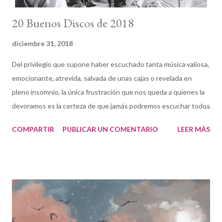
20 Buenos Discos de 2018
diciembre 31, 2018
Del privilegio que supone haber escuchado tanta música valiosa,
emocionante, atrevida, salvada de unas cajas o revelada en
pleno insomnio, la única frustración que nos queda a quienes la
devoramos es la certeza de que jamás podremos escuchar todos
y cada uno de los discos creados a lo largo del año en el planeta.
COMPARTIR
PUBLICAR UN COMENTARIO
LEER MÁS
Es una de las razones por las que esta ya tradicional lista que
publico el último día del año no lleva el familiar título de "los
mejores discos del años". Son mis favoritos de entre algunos
centenares. Tanta música de calidad llega a mí cada año... Ojala
existiera la posibilidad de hablar de toda. Comenzaba 2018 con
un disco en mis manos: Love, Time and Divination , del cuarteto
de Nueva Orleans liderado por el trombonista Mark McGrain. Un