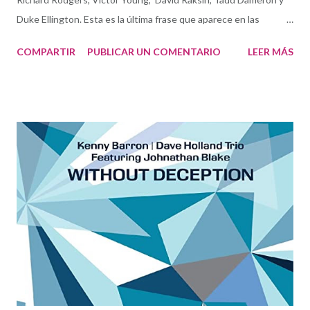
Duke Ellington. Esta es la última frase que aparece en las
dedicatorias de las notas en Quiet Is the Star , resultado de la
COMPARTIR
PUBLICAR UN COMENTARIO
LEER MÁS
hermosa y productiva compenetración del dúo formado por la
vocalista y letrista Georgia Mancio y el compositor y pianista
Alan Broadbent . Quiet Is The Star by Georgia Mancio and Alan
Broadbent Escuchando este delicado trabajo de orfebrería
musicoliteraria se encuentra total sentido a que el primer
nombre por el que Broadbent muestre agradecimiento sea el de
Richard Rodgers. Rodgers y su segundo colaborador estable,
Oscar Hammerstein II , formaron uno de los tándem más
relevantes en la composición de teatro musical del siglo XX y su
obra fue básica para la ampliación del American Songbook y los
estándares de jazz. En su legado ( Oklahoma!, Carousel, South
Pacific, El Re...