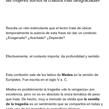
las mujeres somos la criatura más desgraciada» 
Resulta un reto estimulante que el lector trate de ubicar 
temporalmente la autoría de esta frase sin dar un contexto. 
¿Exagerada? ¿Acertada? ¿Depende?
Efectivamente, el contexto importa: da profundidad y sentido.
Esta confesión sale de los labios de 
Medea
 en la versión de 
Eurípides. Fue escrita en el siglo V a. C. 
Medea
 es posiblemente la tragedia «de la venganza» por 
excelencia, pero no es en absoluto la única temática de peso 
que trata. De hecho, muy a menudo se olvida que 
la semilla 
de la tragedia
 es un sentimiento que se compartirá en todas y 
cada una de las tragedias (y comedias) clásicas 