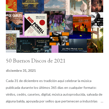
Working The Beat , un grupo de trabajo internacional
dependiente de la Jazz Journalists Association . Nuestra meta
es hacer sonar esa música cancelada: no perder ni una nota
pese a las medidas de contención. Sabemos bien que el impacto
económico va a ser inevitable pero creemos que en esta
situación extraordinaria, l...
50 Buenos Discos de 2021
diciembre 31, 2021
Cada 31 de diciembre es tradición aquí celebrar la música
publicada durante los últimos 365 días en cualquier formato:
vinilos, cedés, casetes, digital, música autoproducida, salvada de
alguna balda, apoyada por sellos que pertenecen a industrias
pesadas o a otros creados por y para el talento. Las opciones