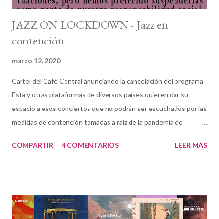
JAZZ ON LOCKDOWN - Jazz en
contención
marzo 12, 2020
Cartel del Café Central anunciando la cancelación del programa
Esta y otras plataformas de diversos países quieren dar su
espacio a esos conciertos que no podrán ser escuchados por las
medidas de contención tomadas a raíz de la pandemia de
COVID19. La prioridad hoy son los conciertos cancelados en
COMPARTIR
4 COMENTARIOS
LEER MÁS
Madrid. Desgraciadamente es previsible que otros clubes del
resto de las comunidades autónomas tengan que seguir estas
mismas medidas (quizás mientras escribo estas palabras). de
músicos españoles dentro o fuera del país. Todos ellos son los
protagonistas: los clubes y, muy especialmente, los músicos.
Jazz On Lockdown (Jazz En Contención) es un proyecto de