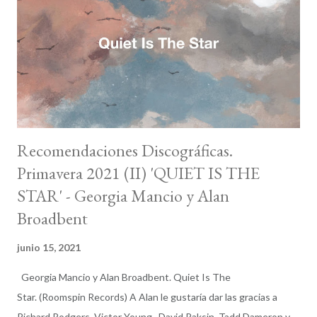
disco que resultó siendo realmente significativo y lúcido en su
título respecto a lo que estaba por venir: un encuentro entre la
tradición y el presente, una apuesta por sacar adelante un
trabajo en que el músico cree. Cada v...
Recomendaciones Discográficas.
Primavera 2021 (II) 'QUIET IS THE
STAR' - Georgia Mancio y Alan
Broadbent
junio 15, 2021
Georgia Mancio y Alan Broadbent. Quiet Is The
Star. (Roomspin Records) A Alan le gustaría dar las gracias a
Richard Rodgers, Victor Young, David Raksin, Tadd Dameron y